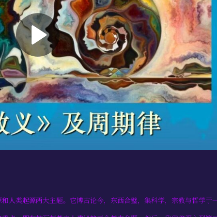
源和人类起源两大主题。它博古论今，东西合璧，集科学，宗教与哲学于