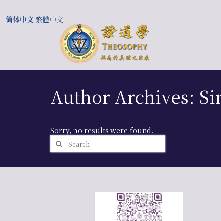
简体中文
繁體中文
Author Archives: S
Sorry, no results were found.
Search
for: