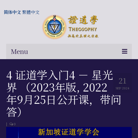
简体中文
繁體中文
Menu
首页
4 证道学入门4 － 星光
21
关于我们
界 （2023年版, 2022
SEP 2024
常问问题
年9月25日公开课，带问
总部及历届会长
答）
相关国际网站
|
0
伍廷芳与证道学在中国的历史