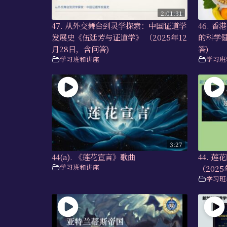
2:01:31
47. 从外交舞台到灵学探索：中国证道学
46. 
发展史《伍廷芳与证道学》 （2025年12
的科学健
月28日，含问答)
答)
学习班和讲座
学习班
3:27
44(a). 《莲花宣言》歌曲
44. 
学习班和讲座
（2025
学习班