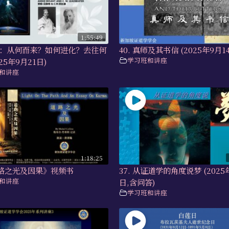
1:55:49
人类：从何而来？如何进化？去往何
40. 真师及其书信 (2025年9月1
学习班和讲座
25年9月21日)
和讲座
1:18:25
道路之光及因果》视频书
37. 从证道学的角度说梦 (2025
和讲座
日,含问答)
学习班和讲座