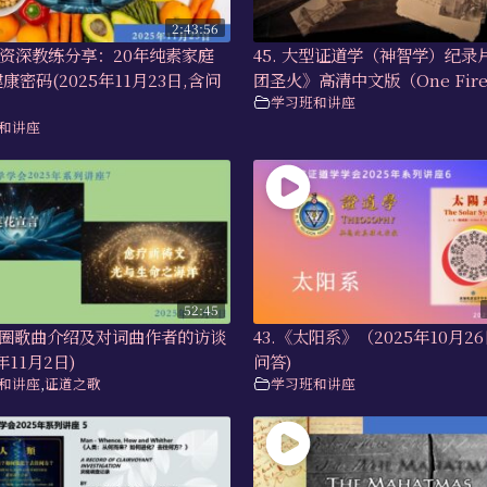
2:43:56
香港资深教练分享：20年纯素家庭
45. 大型证道学（神智学）纪录
康密码(2025年11月23日,含问
团圣火》高清中文版（One Fire
学习班和讲座
和讲座
52:45
莲花圈歌曲介绍及对词曲作者的访谈
43.《太阳系》（2025年10月2
年11月2日)
问答)
和讲座
,
证道之歌
学习班和讲座