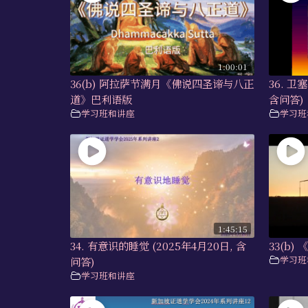
1:00:01
36(b) 阿拉萨节满月《佛说四圣谛与八正
36. 卫
道》巴利语版
含问答)
学习班和讲座
学习班
1:45:15
34. 有意识的睡觉 (2025年4月20日, 含
33(b
学习班
问答)
学习班和讲座