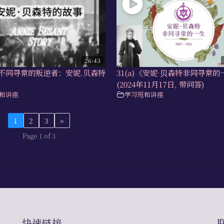
26:43
)《不同寻常的叛逆者：安妮.贝森特
31(a)《安妮·⻉森特非同寻常的
》
(2024年11月17日, 带问答)
和讲座
学习班和讲座
1
2
3
»
Page 1 of 3
快速链接