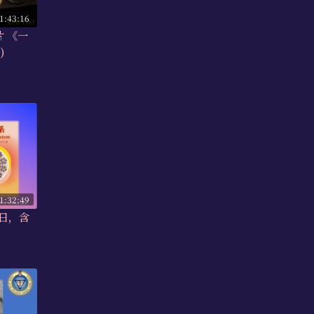
1:43:16
片 《一
)
1:32:49
6日，含