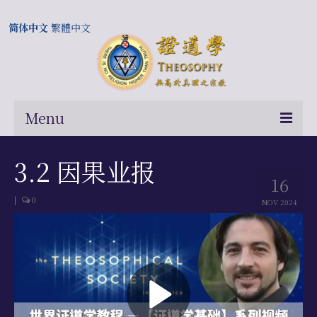
简体中文
繁體中文
Menu
首页
3.2 因果业报
16
关于我们
|
0
NOV 2024
常问问题
总部及历届会长
相关国际网站
伍廷芳与证道学在中国的历史