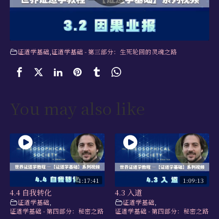
学习资源
书籍目录
视频资源
证道学基础
,
证道学基础 - 第三部分：生死轮回的灵魂之路
文献档案
仅限会员
You may also like
最新活动
联系我们
1:17:41
1:09:13
4.4 自我转化
4.3 入道
证道学基础
,
证道学基础
,
证道学基础 - 第四部分：秘密之路
证道学基础 - 第四部分：秘密之路