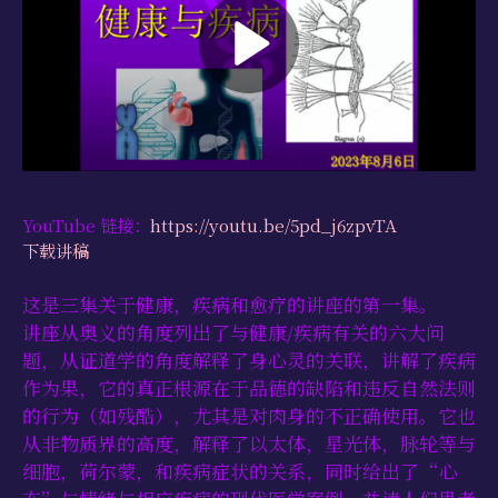
学习资源
书籍目录
视频资源
文献档案
仅限会员
YouTube 链接：
https://youtu.be/5pd_j6zpvTA
最新活动
下载讲稿
联系我们
这是三集关于健康，疾病和愈疗的讲座的第一集。
讲座从奥义的角度列出了与健康/疾病有关的六大问
题，从证道学的角度解释了身心灵的关联，讲解了疾病
作为果，它的真正根源在于品德的缺陷和违反自然法则
的行为（如残酷），尤其是对肉身的不正确使用。它也
从非物质界的高度，解释了以太体，星光体，脉轮等与
细胞，荷尔蒙，和疾病症状的关系，同时给出了“心