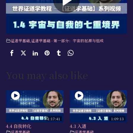
学习资源
书籍目录
视频资源
证道学基础
,
证道学基础 - 第一部分：宇宙的起源与组成
文献档案
仅限会员
最新活动
You may also like
联系我们
1:17:41
1:09:13
4.4 自我转化
4.3 入道
证道学基础
,
证道学基础
,