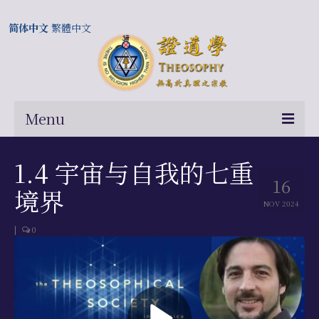
简体中文
繁體中文
Menu
首页
1.4 宇宙与自我的七重
16
关于我们
境界
NOV 2024
常问问题
|
0
总部及历届会长
相关国际网站
伍廷芳与证道学在中国的历史