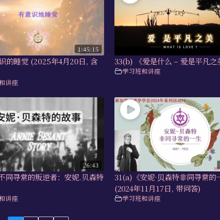
1:45:15
意识的睡觉 (2025年4月20日, 含
33(b) 《爱是什么 – 爱是平凡
学习班和讲座
和讲座
26:43
)《不同寻常的叛逆者：安妮.贝森特
31(a)《安妮·⻉森特非同寻常的
》
(2024年11月17日, 带问答)
和讲座
学习班和讲座