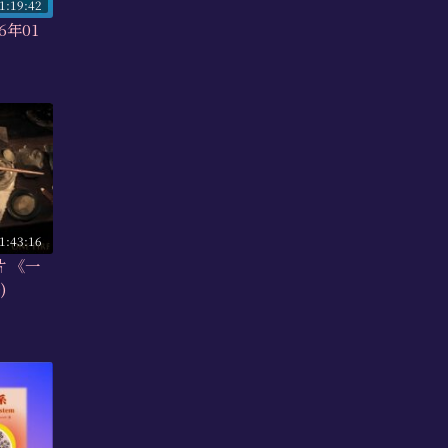
1:19:42
6年01
1:43:16
片 《一
)