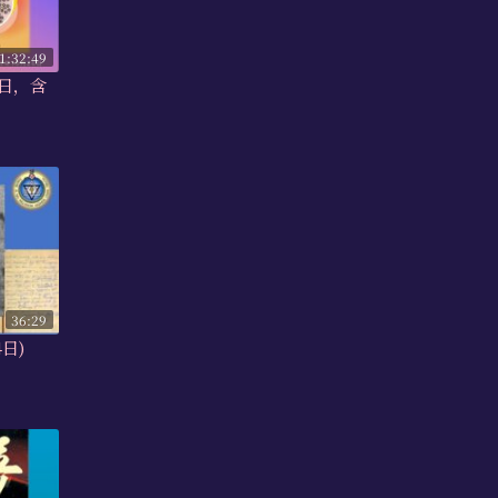
1:32:49
6日，含
36:29
4日)