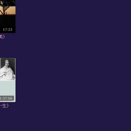
17:23
之美》
1:57:08
一生》