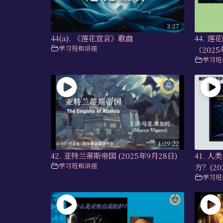
3:27
44(a). 《莲花宣言》歌曲
44. 
学习班和讲座
（2025
学习班
1:29:22
42. 亚特兰蒂斯帝国 (2025年9月28日)
41. 
学习班和讲座
方？(20
学习班