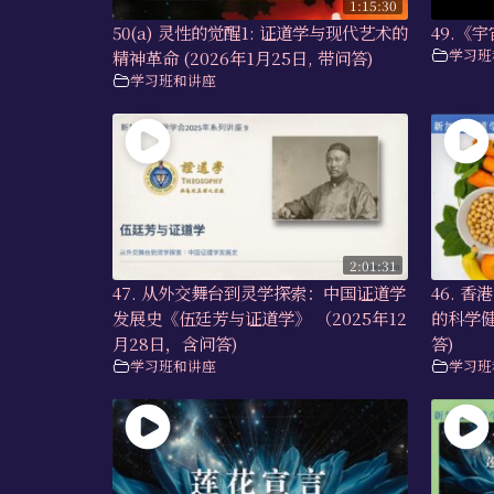
1:15:30
50(a) 灵性的觉醒1: 证道学与现代艺术的
49.《宇
学习班
精神革命 (2026年1月25日, 带问答)
学习班和讲座
2:01:31
47. 从外交舞台到灵学探索：中国证道学
46. 
发展史《伍廷芳与证道学》 （2025年12
的科学健
月28日，含问答)
答)
学习班和讲座
学习班