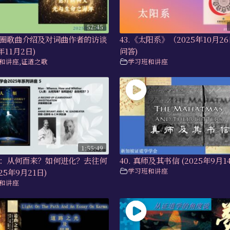
52:45
莲花圈歌曲介绍及对词曲作者的访谈
43.《太阳系》（2025年10月2
年11月2日)
问答)
和讲座
,
证道之歌
学习班和讲座
1:55:49
人类：从何而来？如何进化？去往何
40. 真师及其书信 (2025年9月1
学习班和讲座
25年9月21日)
和讲座