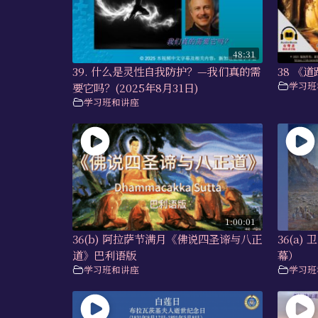
48:31
39. 什么是灵性自我防护？—我们真的需
38 《
学习班
要它吗？(2025年8月31日)
学习班和讲座
1:00:01
36(b) 阿拉萨节满月《佛说四圣谛与八正
36(a
道》巴利语版
幕）
学习班和讲座
学习班