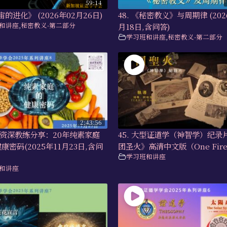
59:14
宙的进化》 (2026年02月26日)
48. 《秘密教义》与周期律 (202
和讲座
,
秘密教义-第二部分
月18日,含问答)
学习班和讲座
,
秘密教义-第二部分
2:43:56
香港资深教练分享：20年纯素家庭
45. 大型证道学（神智学）纪录
康密码(2025年11月23日,含问
团圣火》高清中文版（One Fire
学习班和讲座
和讲座