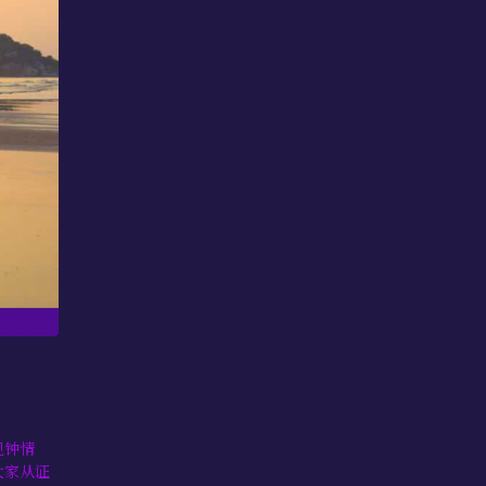
见钟情
大家从证