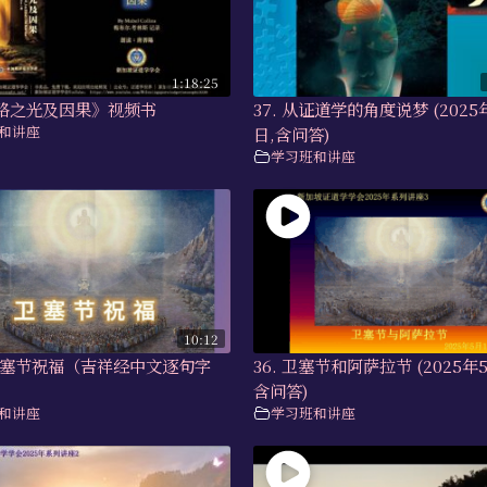
1:18:25
道路之光及因果》视频书
37. 从证道学的角度说梦 (2025
和讲座
日,含问答)
学习班和讲座
10:12
) 卫塞节祝福（吉祥经中文逐句字
36. 卫塞节和阿萨拉节 (2025年5
含问答)
和讲座
学习班和讲座