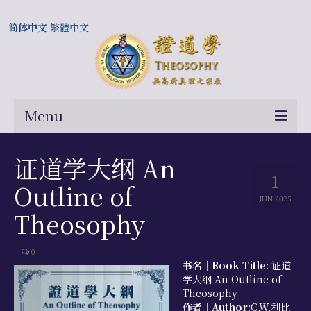
简体中文
繁體中文
Menu
首页
证道学大纲 An
1
关于我们
Outline of
JUN 2025
常问问题
Theosophy
总部及历届会长
|
0
书名｜Book Title:
证道
相关国际网站
学大纲 An Outline of
Theosophy
伍廷芳与证道学在中国的历史
作者｜Author:
C.W.利比