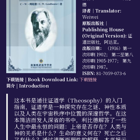
德
学习资源
译者｜Translator:
Weiwei
书籍目录
原版出版社｜
Publishing House
视频资源
(Original Version):
证
道出版社，阿达亚。
文献档案
出版日期：
（1916）第一
次印刷 1902； 第二至第八
仅限会员
次印刷 1905-1977； 第九
次印刷 1987。
最新活动
ISBN:
81-7059-073-6
下载链接 | Book Download Link:
下载链接
联系我们
简介 | Introduction
这本书是通往证道学（Theosophy）的入门
指南，证道学是一种探究存在之谜、神性本质
以及人类在宇宙秩序中位置的深邃哲学。在这
本简洁而发人深省的书中，利比德解答了一些
人生中最永恒的问题：上帝是否存在？人类与
神的关系是什么？生命的意义何在？死亡之后
又有什么？通过清晰而理性的解释，本书揭示