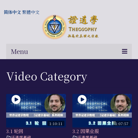
简体中文
繁體中文
Menu
首页
Video Category
关于我们
常问问题
总部及历届会长
相关国际网站
1:10:11
1:07:57
3.1 轮回
3.2 因果业报
伍廷芳与证道学在中国的历史
证道学基础
,
证道学基础
,