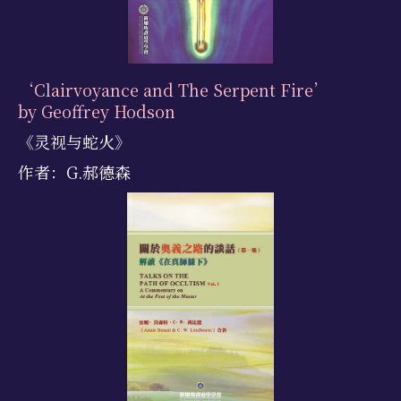
‘Clairvoyance and The Serpent Fire’
by Geoffrey Hodson
《灵视与蛇火》
作者：G.郝德森