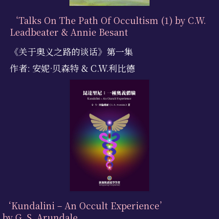
‘Talks On The Path Of Occultism (1) by C.W.
Leadbeater & Annie Besant
《关于奥义之路的谈话》第一集
作者: 安妮·贝森特 & C.W.利比德
‘Kundalini – An Occult Experience’
by G. S. Arundale