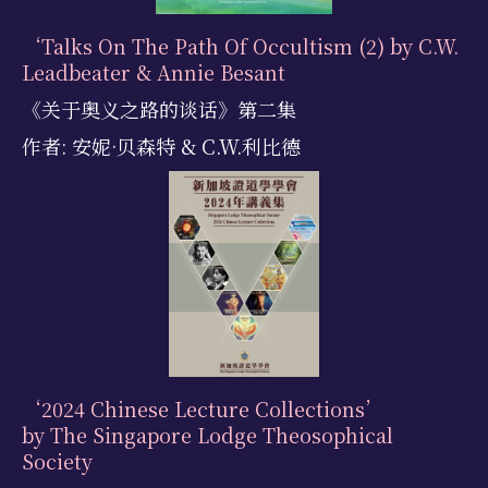
‘Talks On The Path Of Occultism (2) by C.W.
Leadbeater & Annie Besant
《关于奥义之路的谈话》第二集
作者: 安妮·贝森特 & C.W.利比德
‘2024 Chinese Lecture Collections’
by The Singapore Lodge Theosophical
Society